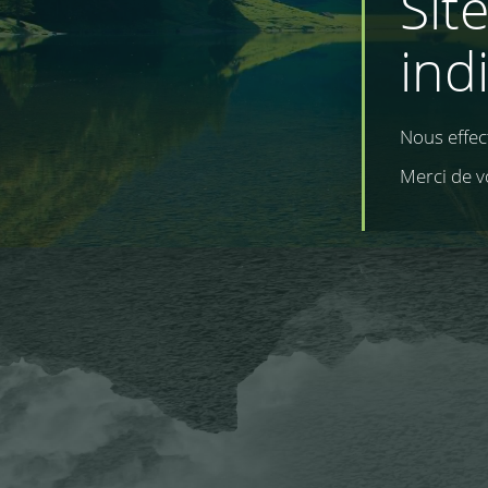
Sit
ind
Nous effe
Merci de v