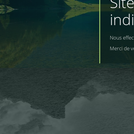
Sit
ind
Nous effe
Merci de v