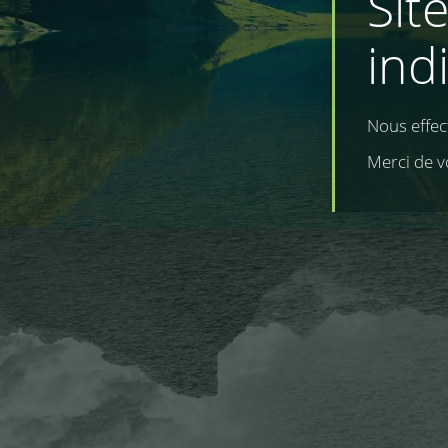
Sit
ind
Nous effe
Merci de v