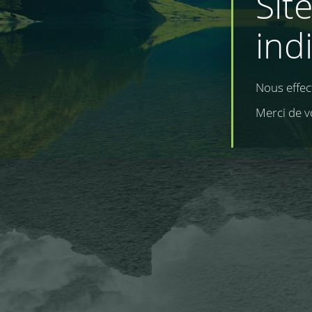
Sit
ind
Nous effe
Merci de v