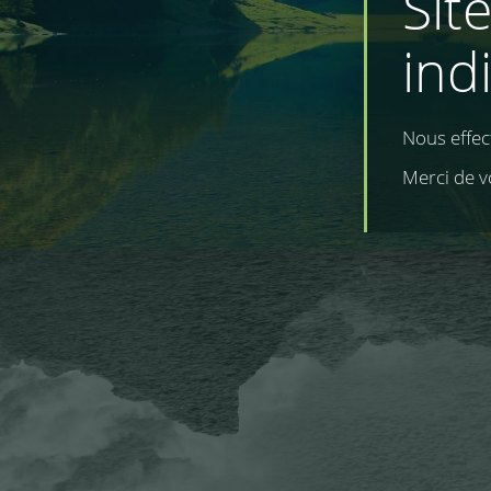
Sit
ind
Nous effe
Merci de v