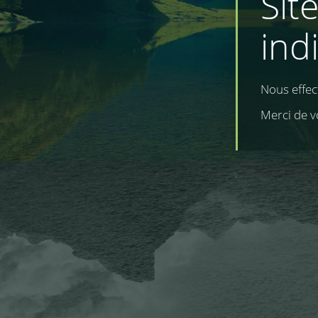
Sit
ind
Nous effe
Merci de v