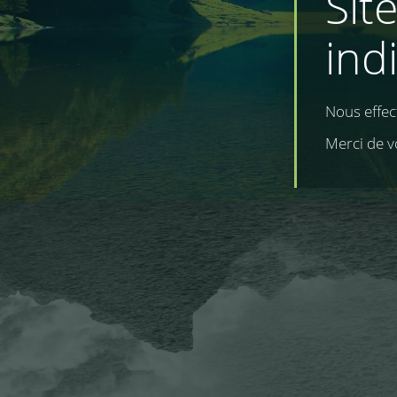
Sit
ind
Nous effe
Merci de v