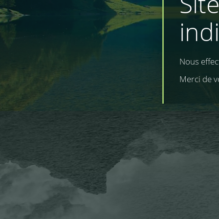
Sit
ind
Nous effe
Merci de v