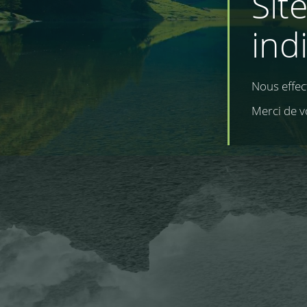
Sit
ind
Nous effe
Merci de v