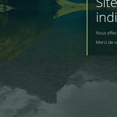
Sit
ind
Nous effe
Merci de v