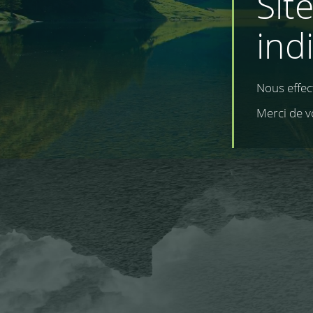
Sit
ind
Nous effe
Merci de v