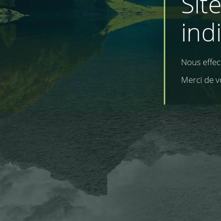
Sit
ind
Nous effe
Merci de v