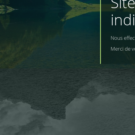
Sit
ind
Nous effe
Merci de v