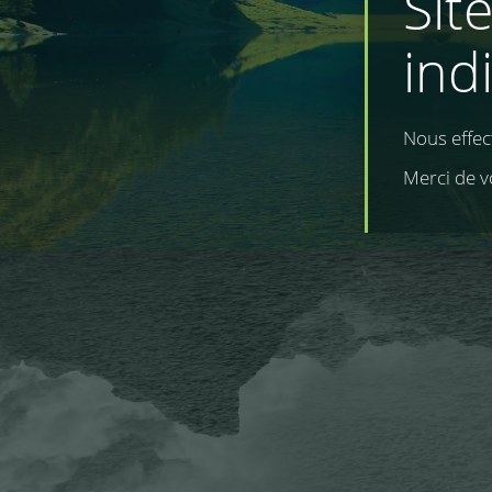
Sit
ind
Nous effe
Merci de v